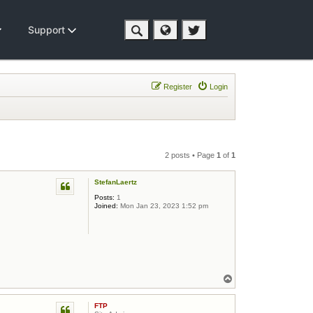
Support
Register
Login
2 posts • Page
1
of
1
StefanLaertz
Posts:
1
Joined:
Mon Jan 23, 2023 1:52 pm
Top
FTP