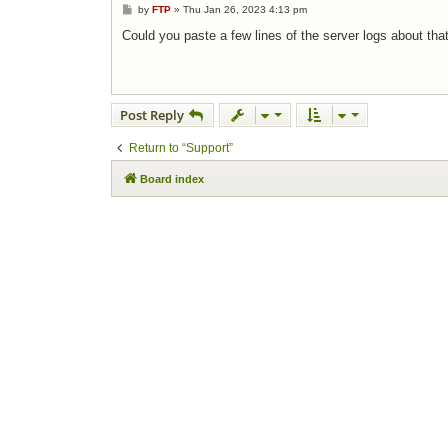
Post
by
FTP
»
Thu Jan 26, 2023 4:13 pm
Could you paste a few lines of the server logs about tha
Post Reply
Return to “Support”
Board index