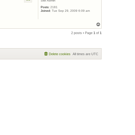
Site Admin
Posts:
2181
Joined:
Tue Sep 29, 2009 6:09 am
Top
2 posts • Page
1
of
1
Delete cookies
All times are
UTC